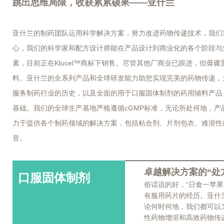
跳出思维局限，收获累累硕果——亚什兰
亚什兰的制药团队运用科学解决方案，努力改进药物传递技术，我们
心，我们的科学家和配方设计师能在产品设计到商业化的各个阶段与
素，目前正在Klucel™商标下销售。尽管其他厂商业已跟进，但毋
料。亚什兰的全系列产品和全球研发能力助您实现完美的药物传递，
服务制药行业的历史，以及全面的用于口服固体制剂的药用辅料产品
基础。我们的全球生产基地严格遵循cGMP标准，无论所处何地，
力于提供各个制药领域的解决方案，包括粘合剂、片剂包衣、难溶性
音。
卓越解决方案的“处
口服固体制剂
俗话说的好，“日食一苹
有服用药片的经历。亚什
论何时何地，我们都可以
性药物增溶和高效药物传