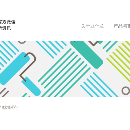
关于亚什兰
产品与
缔合型增稠剂