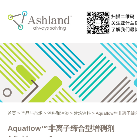
首页
>
产品与市场
>
涂料和油漆
>
建筑涂料
> Aquaflow™非离子
Aquaflow™非离子缔合型增稠剂